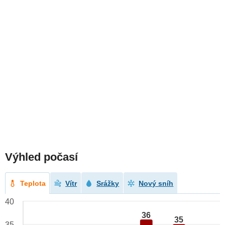
Výhled počasí
Teplota
Vítr
Srážky
Nový sníh
40
36
35
35