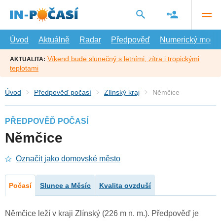
Přejít
na
hlavní
obsah
Úvod
Aktuálně
Radar
Předpověď
Numerický model
Víkend bude slunečný s letními, zítra i tropickými
AKTUALITA:
teplotami
Úvod
Předpověď počasí
Zlínský kraj
Němčice
PŘEDPOVĚĎ POČASÍ
Němčice
Označit jako domovské město
Počasí
Slunce a Měsíc
Kvalita ovzduší
Němčice leží v kraji Zlínský (226 m n. m.). Předpověď je