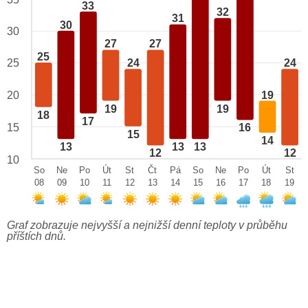
33
32
31
30
30
27
27
25
25
24
24
19
20
19
19
18
17
15
16
15
14
13
13
13
12
12
10
So
Ne
Po
Út
St
Čt
Pá
So
Ne
Po
Út
St
08
09
10
11
12
13
14
15
16
17
18
19
Graf zobrazuje nejvyšší a nejnižší denní teploty v průběhu
příštích dnů.