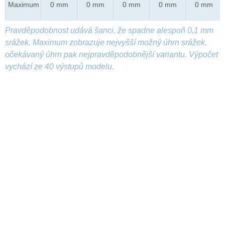
Maximum
0 mm
0 mm
0 mm
0 mm
0 mm
Pravděpodobnost udává šanci, že spadne alespoň 0,1 mm
srážek. Maximum zobrazuje nejvyšší možný úhrn srážek,
očekávaný úhrn pak nejpravděpodobnější variantu. Výpočet
vychází ze 40 výstupů modelu.