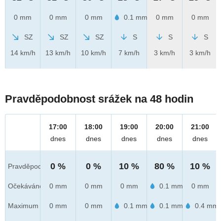
0 mm
0 mm
0 mm
0.1 mm
0 mm
0 mm
SZ
SZ
SZ
S
S
S
14 km/h
13 km/h
10 km/h
7 km/h
3 km/h
3 km/h
Pravděpodobnost srážek na 48 hodin
17:00
18:00
19:00
20:00
21:00
dnes
dnes
dnes
dnes
dnes
0 %
0 %
10 %
80 %
10 %
Pravděpod.
Očekáváno
0 mm
0 mm
0 mm
0.1 mm
0 mm
Maximum
0 mm
0 mm
0.1 mm
0.1 mm
0.4 mm