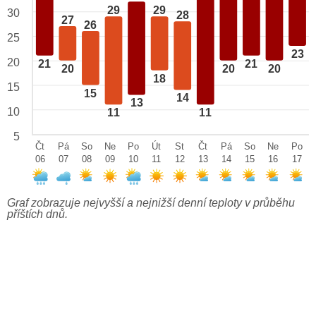
29
29
30
28
27
26
25
23
20
21
21
20
20
20
18
15
15
14
13
10
11
11
5
Čt
Pá
So
Ne
Po
Út
St
Čt
Pá
So
Ne
Po
06
07
08
09
10
11
12
13
14
15
16
17
Graf zobrazuje nejvyšší a nejnižší denní teploty v průběhu
příštích dnů.