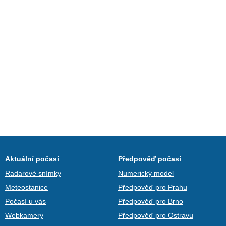
Aktuální počasí
Předpověď počasí
Radarové snímky
Numerický model
Meteostanice
Předpověď pro Prahu
Počasí u vás
Předpověď pro Brno
Webkamery
Předpověď pro Ostravu