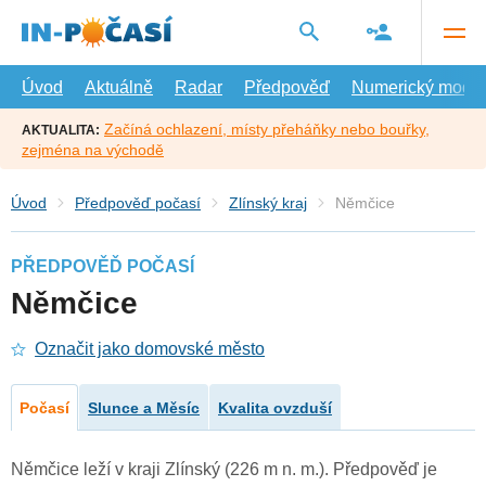
Přejít
na
hlavní
obsah
Úvod
Aktuálně
Radar
Předpověď
Numerický model
Začíná ochlazení, místy přeháňky nebo bouřky,
AKTUALITA:
zejména na východě
Úvod
Předpověď počasí
Zlínský kraj
Němčice
PŘEDPOVĚĎ POČASÍ
Němčice
Označit jako domovské město
Počasí
Slunce a Měsíc
Kvalita ovzduší
Němčice leží v kraji Zlínský (226 m n. m.). Předpověď je