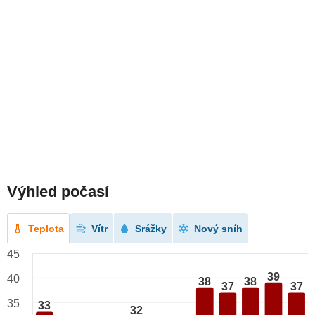
Výhled počasí
Teplota
Vítr
Srážky
Nový sníh
45
39
40
38
38
37
37
35
33
32