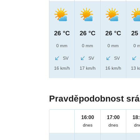
26 °C
26 °C
26 °C
25
0 mm
0 mm
0 mm
0 
SV
SV
SV
16 km/h
17 km/h
16 km/h
13 
Pravděpodobnost srá
16:00
17:00
18
dnes
dnes
dn