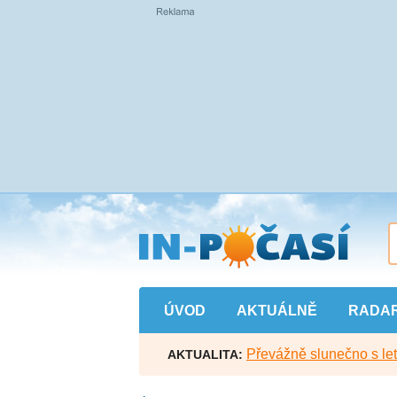
Přejít
na
hlavní
obsah
ÚVOD
AKTUÁLNĚ
RADA
Převážně slunečno s let
AKTUALITA: