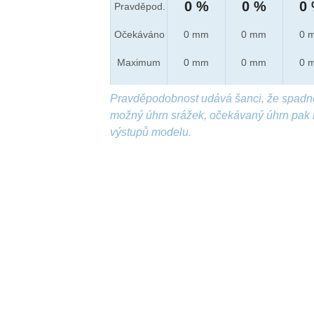
0 %
0 %
0
Pravděpod.
Očekáváno
0 mm
0 mm
0 
Maximum
0 mm
0 mm
0 
Pravděpodobnost udává šanci, že spadn
možný úhrn srážek, očekávaný úhrn pak 
výstupů modelu.