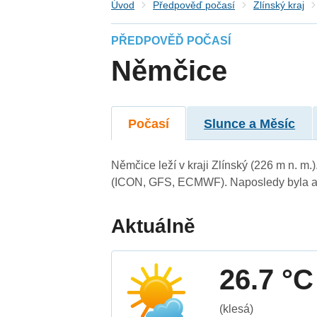
Úvod
Předpověď počasí
Zlínský kraj
PŘEDPOVĚĎ POČASÍ
Němčice
Počasí
Slunce a Měsíc
Němčice leží v kraji Zlínský (226 m n. m
(ICON, GFS, ECMWF). Naposledy byla ak
Aktuálně
26.7 °C
(klesá)