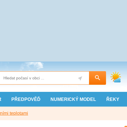
R
PŘEDPOVĚĎ
NUMERICKÝ
MODEL
ŘEKY
ními teplotami