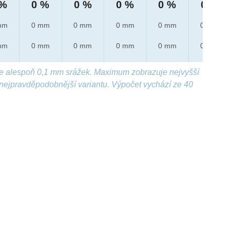
 %
0 %
0 %
0 %
0 %
0 %
mm
0 mm
0 mm
0 mm
0 mm
0 mm
mm
0 mm
0 mm
0 mm
0 mm
0 mm
e alespoň 0,1 mm srážek. Maximum zobrazuje nejvyšší
nejpravděpodobnější variantu. Výpočet vychází ze 40