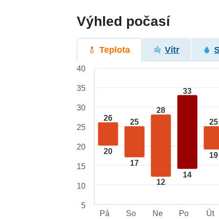
Výhled počasí
Teplota
Vítr
40
35
33
30
28
26
25
25
25
20
20
19
17
15
14
12
10
5
Pá
So
Ne
Po
Út