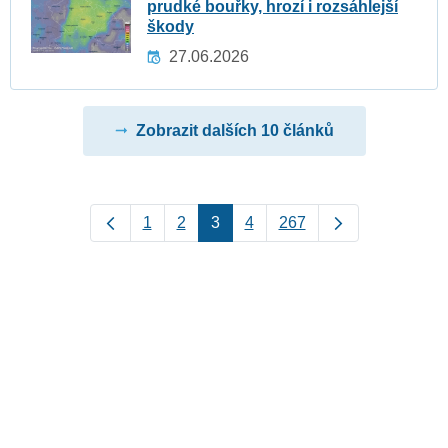
prudké bouřky, hrozí i rozsáhlejší
škody
27.06.2026
Zobrazit dalších 10 článků
1
2
3
4
267