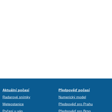
Aktuální počasí
Předpověď počasí
Radarové snímky
Numerický model
Meteostanice
Předpověď pro Prahu
Počasí u vás
Předpověď pro Brno