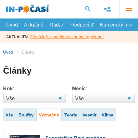
Přejít
na
hlavní
obsah
Úvod
Aktuálně
Radar
Předpověď
Numerický model
Převážně slunečno s letními teplotami
AKTUALITA:
Úvod
Články
Články
Rok:
Měsíc:
Vše
Bouřky
Význačné
Teorie
Vesmír
Klima