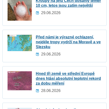
Kroupy na jihu Čech dosáhly téměř
10 cm, letos jsou zatím největší
29.06.2026
Před námi je výrazné ochlazení,
nejdéle tropy vydrží na Moravě a ve
Slezsku
29.06.2026
Hned tři země ve střední Evropě
dnes hlásí absolutní teplotní rekord
za dobu měření
28.06.2026