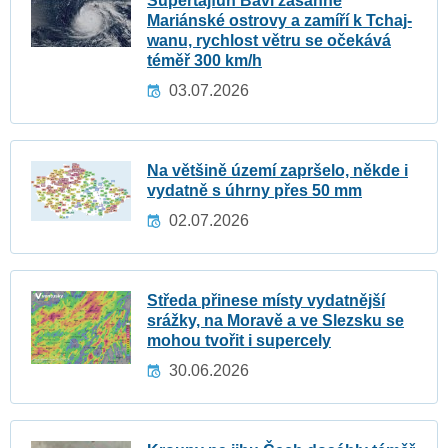
Supertajfun Bavi zasáhne
Mariánské ostrovy a zamíří k Tchaj-
wanu, rychlost větru se očekává
téměř 300 km/h
03.07.2026
Na většině území zapršelo, někde i
vydatně s úhrny přes 50 mm
02.07.2026
Středa přinese místy vydatnější
srážky, na Moravě a ve Slezsku se
mohou tvořit i supercely
30.06.2026