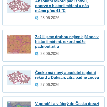
Absolutní rekord padl znovu,
poprvé v historii měření u nás
máme přes 41 °C
28.06.2026
Zažili jsme druhou nejteplejší noc v
historii měření, rekord může
padnout zítra
28.06.2026
Česko má nový absolutní teplotní
rekord z Doksan, zítra padne znovu
27.06.2026
V pondělí a v úterý do Česka dorazí