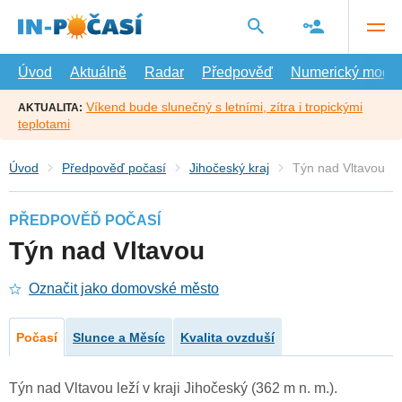
Přejít
na
hlavní
obsah
Úvod
Aktuálně
Radar
Předpověď
Numerický model
Víkend bude slunečný s letními, zítra i tropickými
AKTUALITA:
teplotami
Úvod
Předpověď počasí
Jihočeský kraj
Týn nad Vltavou
PŘEDPOVĚĎ POČASÍ
Týn nad Vltavou
Označit jako domovské město
Počasí
Slunce a Měsíc
Kvalita ovzduší
Týn nad Vltavou leží v kraji Jihočeský (362 m n. m.).