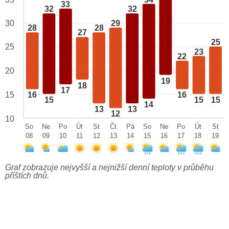
33
32
32
29
30
28
28
27
25
25
23
22
20
19
18
17
15
16
16
15
15
15
14
13
13
12
10
So
Ne
Po
Út
St
Čt
Pá
So
Ne
Po
Út
St
08
09
10
11
12
13
14
15
16
17
18
19
Graf zobrazuje nejvyšší a nejnižší denní teploty v průběhu
příštích dnů.