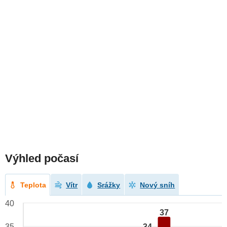
Výhled počasí
Teplota
Vítr
Srážky
Nový sníh
40
37
34
35