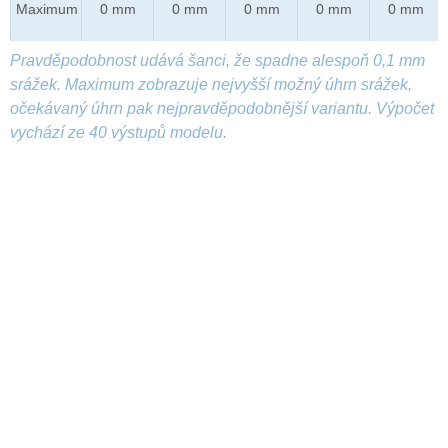
Maximum
0 mm
0 mm
0 mm
0 mm
0 mm
Pravděpodobnost udává šanci, že spadne alespoň 0,1 mm
srážek. Maximum zobrazuje nejvyšší možný úhrn srážek,
očekávaný úhrn pak nejpravděpodobnější variantu. Výpočet
vychází ze 40 výstupů modelu.