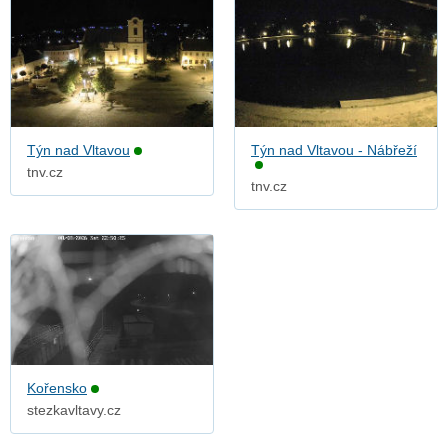
Týn nad Vltavou
Týn nad Vltavou - Nábřeží
tnv.cz
tnv.cz
Kořensko
stezkavltavy.cz