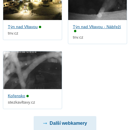
Týn nad Vltavou
Týn nad Vltavou - Nábřeží
tnv.cz
tnv.cz
Kořensko
stezkavltavy.cz
Další webkamery