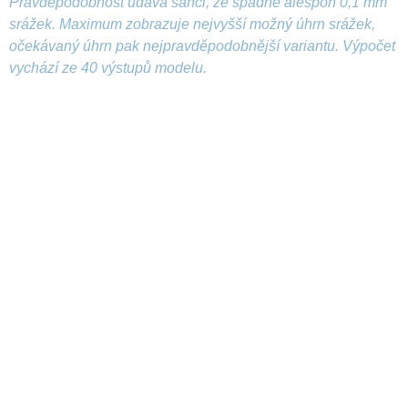
Pravděpodobnost udává šanci, že spadne alespoň 0,1 mm
srážek. Maximum zobrazuje nejvyšší možný úhrn srážek,
očekávaný úhrn pak nejpravděpodobnější variantu. Výpočet
vychází ze 40 výstupů modelu.