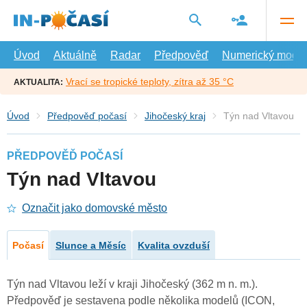
Přejít
na
hlavní
obsah
Úvod
Aktuálně
Radar
Předpověď
Numerický model
Vrací se tropické teploty, zítra až 35 °C
AKTUALITA:
Úvod
Předpověď počasí
Jihočeský kraj
Týn nad Vltavou
PŘEDPOVĚĎ POČASÍ
Týn nad Vltavou
Označit jako domovské město
Počasí
Slunce a Měsíc
Kvalita ovzduší
Týn nad Vltavou leží v kraji Jihočeský (362 m n. m.).
Předpověď je sestavena podle několika modelů (ICON,