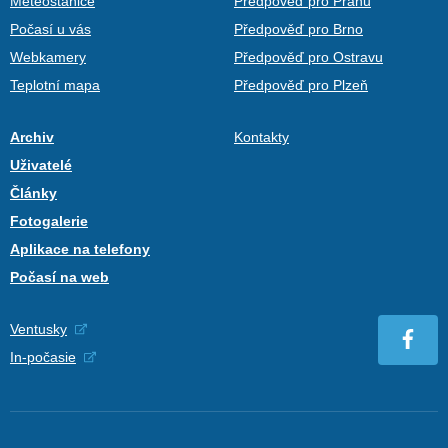
Meteostanice
Předpověď pro Prahu
Počasí u vás
Předpověď pro Brno
Webkamery
Předpověď pro Ostravu
Teplotní mapa
Předpověď pro Plzeň
Archiv
Kontakty
Uživatelé
Články
Fotogalerie
Aplikace na telefony
Počasí na web
Ventusky
In-počasie