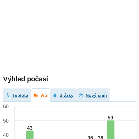
Výhled počasí
Teplota
Vítr
Srážky
Nový sníh
60
50
50
43
40
36
36