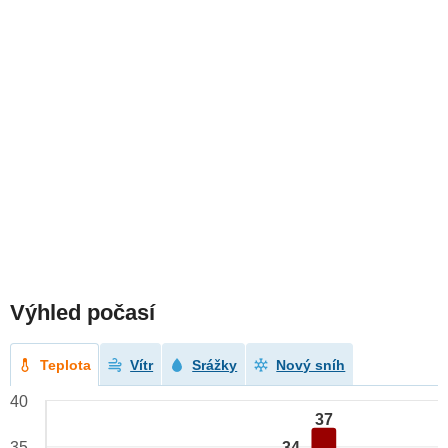
Výhled počasí
Teplota
Vítr
Srážky
Nový sníh
40
37
34
35