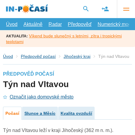
Přejít
na
hlavní
obsah
Úvod
Aktuálně
Radar
Předpověď
Numerický model
Víkend bude slunečný s letními, zítra i tropickými
AKTUALITA:
teplotami
Úvod
Předpověď počasí
Jihočeský kraj
Týn nad Vltavou
PŘEDPOVĚĎ POČASÍ
Týn nad Vltavou
Označit jako domovské město
Počasí
Slunce a Měsíc
Kvalita ovzduší
Týn nad Vltavou leží v kraji Jihočeský (362 m n. m.).