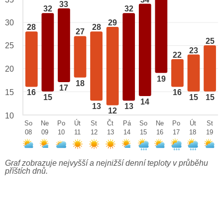
33
32
32
29
30
28
28
27
25
25
23
22
20
19
18
17
15
16
16
15
15
15
14
13
13
12
10
So
Ne
Po
Út
St
Čt
Pá
So
Ne
Po
Út
St
08
09
10
11
12
13
14
15
16
17
18
19
Graf zobrazuje nejvyšší a nejnižší denní teploty v průběhu
příštích dnů.