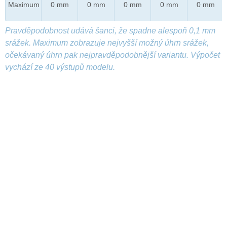
Maximum
0 mm
0 mm
0 mm
0 mm
0 mm
Pravděpodobnost udává šanci, že spadne alespoň 0,1 mm
srážek. Maximum zobrazuje nejvyšší možný úhrn srážek,
očekávaný úhrn pak nejpravděpodobnější variantu. Výpočet
vychází ze 40 výstupů modelu.