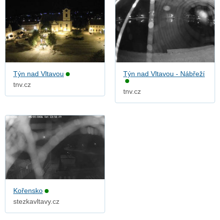
Týn nad Vltavou
Týn nad Vltavou - Nábřeží
tnv.cz
tnv.cz
Kořensko
stezkavltavy.cz