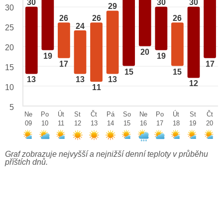
30
30
30
29
30
26
26
26
24
25
20
20
19
19
17
17
15
15
15
13
13
13
12
10
11
5
Ne
Po
Út
St
Čt
Pá
So
Ne
Po
Út
St
Čt
09
10
11
12
13
14
15
16
17
18
19
20
Graf zobrazuje nejvyšší a nejnižší denní teploty v průběhu
příštích dnů.