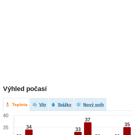
Výhled počasí
Teplota
Vítr
Srážky
Nový sníh
40
37
35
34
35
33