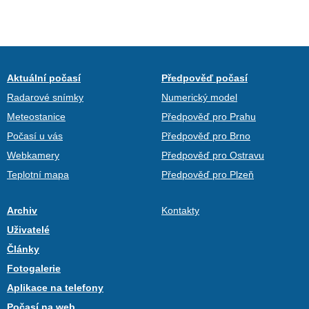
Aktuální počasí
Předpověď počasí
Radarové snímky
Numerický model
Meteostanice
Předpověď pro Prahu
Počasí u vás
Předpověď pro Brno
Webkamery
Předpověď pro Ostravu
Teplotní mapa
Předpověď pro Plzeň
Archiv
Kontakty
Uživatelé
Články
Fotogalerie
Aplikace na telefony
Počasí na web