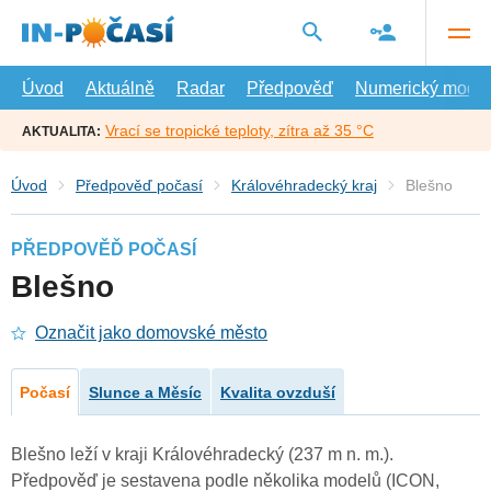
Přejít
na
hlavní
obsah
Úvod
Aktuálně
Radar
Předpověď
Numerický model
Vrací se tropické teploty, zítra až 35 °C
AKTUALITA:
Úvod
Předpověď počasí
Královéhradecký kraj
Blešno
PŘEDPOVĚĎ POČASÍ
Blešno
Označit jako domovské město
Počasí
Slunce a Měsíc
Kvalita ovzduší
Blešno leží v kraji Královéhradecký (237 m n. m.).
Předpověď je sestavena podle několika modelů (ICON,