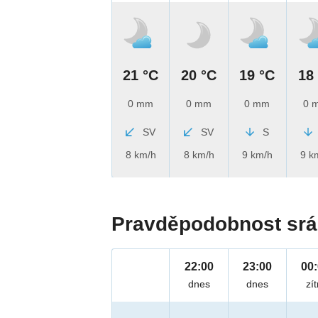
21 °C
20 °C
19 °C
18
0 mm
0 mm
0 mm
0 
SV
SV
S
8 km/h
8 km/h
9 km/h
9 k
Pravděpodobnost srá
22:00
23:00
00
dnes
dnes
zít