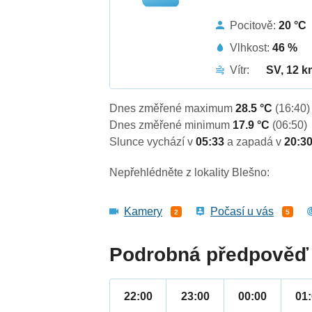
Pocitově:
20 °C
Vlhkost:
46 %
Vítr:
SV, 12 k
Dnes změřené maximum
28.5 °C
(16:40)
Dnes změřené minimum
17.9 °C
(06:50)
Slunce vychází v
05:33
a zapadá v
20:3
Nepřehlédněte z lokality Blešno:
Kamery
Počasí u vás
2
5
Podrobná předpověď 
22:00
23:00
00:00
01