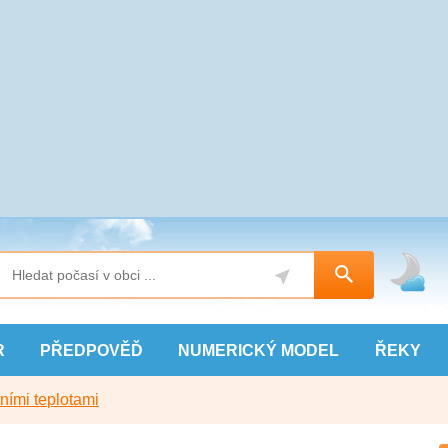
R
PŘEDPOVĚĎ
NUMERICKÝ
MODEL
ŘEKY
ními teplotami