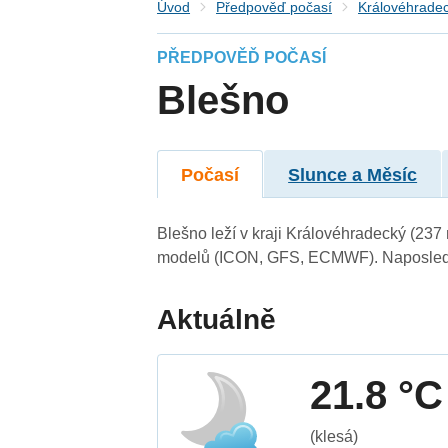
Úvod
Předpověď počasí
Královéhradec
PŘEDPOVĚĎ POČASÍ
Blešno
Počasí
Slunce a Měsíc
Blešno leží v kraji Královéhradecký (237
modelů (ICON, GFS, ECMWF). Naposledy 
Aktuálně
21.8 °C
(klesá)