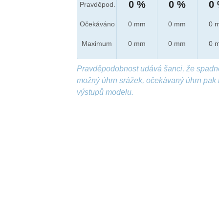
0 %
0 %
0
Pravděpod.
Očekáváno
0 mm
0 mm
0 
Maximum
0 mm
0 mm
0 
Pravděpodobnost udává šanci, že spadn
možný úhrn srážek, očekávaný úhrn pak 
výstupů modelu.