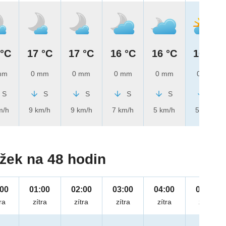
 °C
17 °C
17 °C
16 °C
16 °C
16 °C
mm
0 mm
0 mm
0 mm
0 mm
0 mm
S
S
S
S
S
S
m/h
9 km/h
9 km/h
7 km/h
5 km/h
5 km/h
žek na 48 hodin
:00
01:00
02:00
03:00
04:00
05:00
ra
zítra
zítra
zítra
zítra
zítra