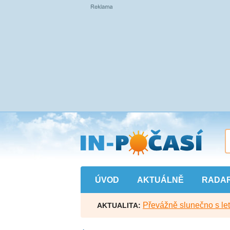
Přejít
na
hlavní
obsah
ÚVOD
AKTUÁLNĚ
RADA
Převážně slunečno s let
AKTUALITA: