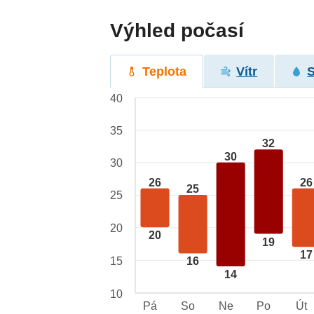
Výhled počasí
Teplota
Vítr
40
35
32
30
30
26
26
25
25
20
20
19
17
15
16
14
10
Pá
So
Ne
Po
Út