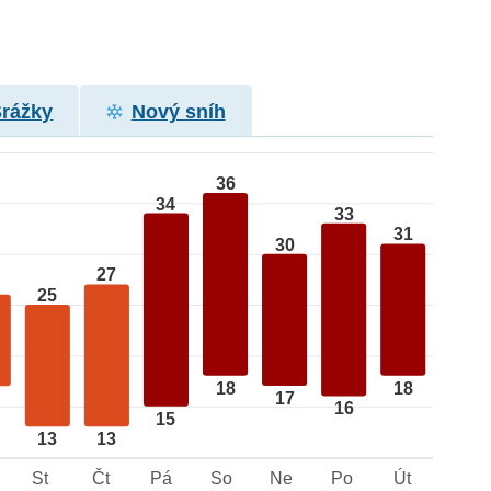
Srážky
Nový sníh
36
34
33
31
30
27
25
18
18
17
16
15
13
13
St
Čt
Pá
So
Ne
Po
Út