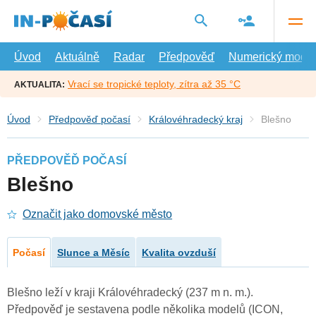
Přejít
na
hlavní
obsah
Úvod
Aktuálně
Radar
Předpověď
Numerický model
Vrací se tropické teploty, zítra až 35 °C
AKTUALITA:
Úvod
Předpověď počasí
Královéhradecký kraj
Blešno
PŘEDPOVĚĎ POČASÍ
Blešno
Označit jako domovské město
Počasí
Slunce a Měsíc
Kvalita ovzduší
Blešno leží v kraji Královéhradecký (237 m n. m.).
Předpověď je sestavena podle několika modelů (ICON,