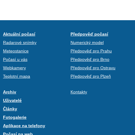
Aktuální počasí
Předpověď počasí
Radarové snímky
Numerický model
Meteostanice
Předpověď pro Prahu
Počasí u vás
Předpověď pro Brno
Webkamery
Předpověď pro Ostravu
Teplotní mapa
Předpověď pro Plzeň
Archiv
Kontakty
Uživatelé
Články
Fotogalerie
Aplikace na telefony
Počasí na web