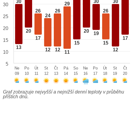
30
30
30
29
30
26
26
26
24
25
20
20
20
19
17
17
15
15
15
13
12
12
12
10
11
5
Ne
Po
Út
St
Čt
Pá
So
Ne
Po
Út
St
Čt
09
10
11
12
13
14
15
16
17
18
19
20
Graf zobrazuje nejvyšší a nejnižší denní teploty v průběhu
příštích dnů.