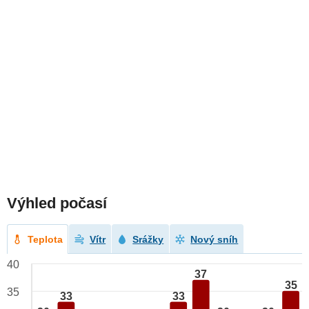
Výhled počasí
Teplota
Vítr
Srážky
Nový sníh
40
37
35
35
33
33