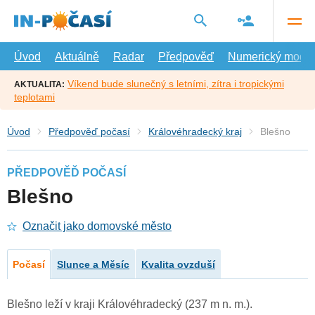
Přejít
na
hlavní
obsah
Úvod
Aktuálně
Radar
Předpověď
Numerický model
Víkend bude slunečný s letními, zítra i tropickými
AKTUALITA:
teplotami
Úvod
Předpověď počasí
Královéhradecký kraj
Blešno
PŘEDPOVĚĎ POČASÍ
Blešno
Označit jako domovské město
Počasí
Slunce a Měsíc
Kvalita ovzduší
Blešno leží v kraji Královéhradecký (237 m n. m.).