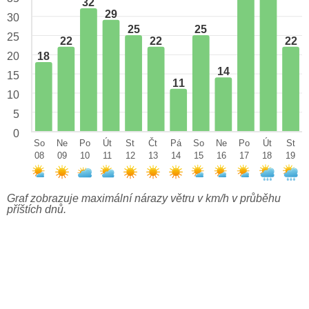
32
29
30
25
25
25
22
22
22
18
20
14
15
11
10
5
0
So
Ne
Po
Út
St
Čt
Pá
So
Ne
Po
Út
St
08
09
10
11
12
13
14
15
16
17
18
19
Graf zobrazuje maximální nárazy větru v km/h v průběhu
příštích dnů.