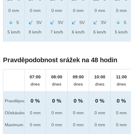
0 mm
0 mm
0 mm
0 mm
0 mm
0 mm
S
SV
SV
SV
SV
S
5 km/h
8 km/h
7 km/h
6 km/h
6 km/h
5 km/h
Pravděpodobnost srážek na 48 hodin
07:00
08:00
09:00
10:00
11:00
dnes
dnes
dnes
dnes
dnes
0 %
0 %
0 %
0 %
0 %
Pravděpod.
Očekáváno
0 mm
0 mm
0 mm
0 mm
0 mm
Maximum
0 mm
0 mm
0 mm
0 mm
0 mm