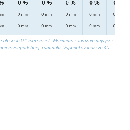
 %
0 %
0 %
0 %
0 %
0 %
mm
0 mm
0 mm
0 mm
0 mm
0 mm
mm
0 mm
0 mm
0 mm
0 mm
0 mm
e alespoň 0,1 mm srážek. Maximum zobrazuje nejvyšší
nejpravděpodobnější variantu. Výpočet vychází ze 40