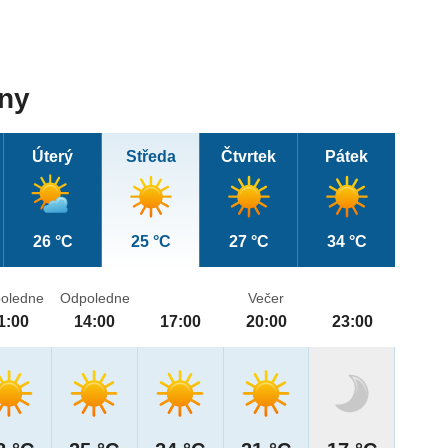
dny
Úterý
Středa
Čtvrtek
Pátek
26 °C
25 °C
27 °C
34 °C
oledne
Odpoledne
Večer
1:00
14:00
17:00
20:00
23:00