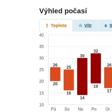
Výhled počasí
Teplota
Vítr
40
35
32
30
30
26
26
25
25
20
20
19
17
15
16
14
10
Pá
So
Ne
Po
Út