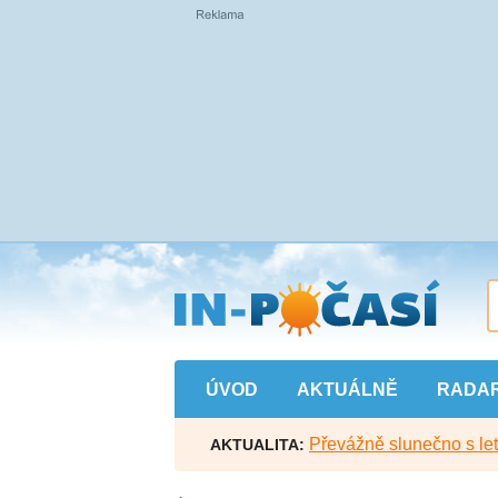
Přejít
na
hlavní
obsah
ÚVOD
AKTUÁLNĚ
RADA
Převážně slunečno s let
AKTUALITA: