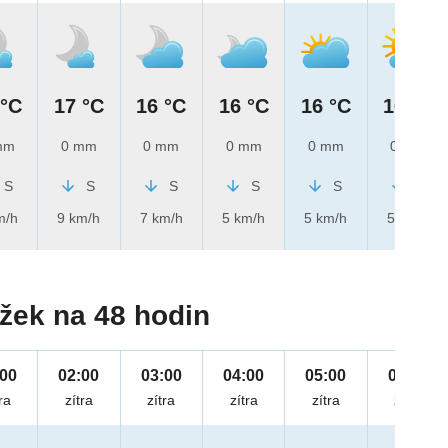
 °C
17 °C
16 °C
16 °C
16 °C
16 °C
mm
0 mm
0 mm
0 mm
0 mm
0 mm
S
S
S
S
S
S
m/h
9 km/h
7 km/h
5 km/h
5 km/h
5 km/h
žek na 48 hodin
:00
02:00
03:00
04:00
05:00
06:00
ra
zítra
zítra
zítra
zítra
zítra