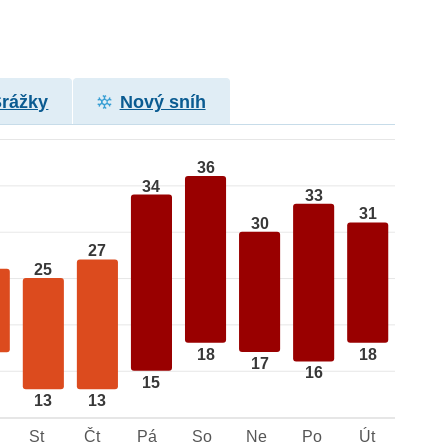
Srážky
Nový sníh
36
34
33
31
30
27
25
18
18
17
16
15
13
13
St
Čt
Pá
So
Ne
Po
Út