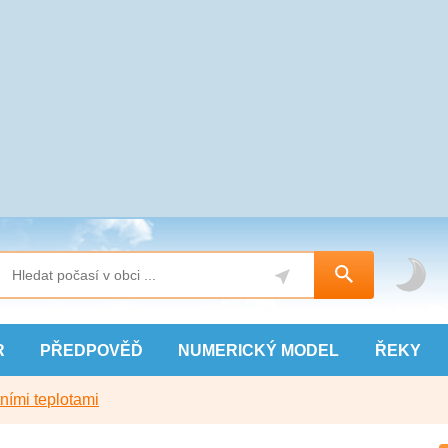
R
PŘEDPOVĚĎ
NUMERICKÝ
MODEL
ŘEKY
ními teplotami