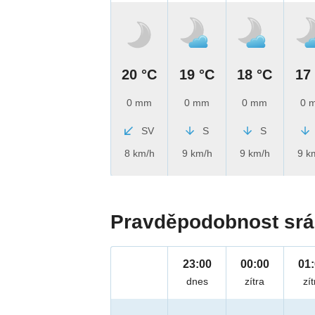
20 °C
19 °C
18 °C
17
0 mm
0 mm
0 mm
0 
SV
S
S
8 km/h
9 km/h
9 km/h
9 k
Pravděpodobnost srá
23:00
00:00
01
dnes
zítra
zít