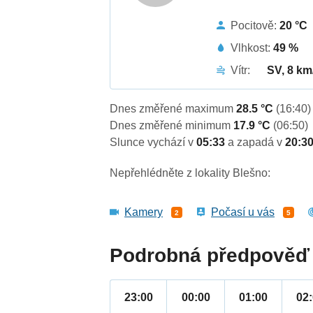
Pocitově:
20 °C
Vlhkost:
49 %
Vítr:
SV, 8 km
Dnes změřené maximum
28.5 °C
(16:40)
Dnes změřené minimum
17.9 °C
(06:50)
Slunce vychází v
05:33
a zapadá v
20:3
Nepřehlédněte z lokality Blešno:
Kamery
Počasí u vás
2
5
Podrobná předpověď 
23:00
00:00
01:00
02