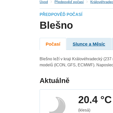
Úvod
Předpověď počasí
Královéhradec
PŘEDPOVĚĎ POČASÍ
Blešno
Počasí
Slunce a Měsíc
Blešno leží v kraji Královéhradecký (237
modelů (ICON, GFS, ECMWF). Naposledy 
Aktuálně
20.4 °C
(klesá)