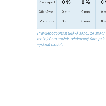
0 %
0 %
0
Pravděpod.
Očekáváno
0 mm
0 mm
0 
Maximum
0 mm
0 mm
0 
Pravděpodobnost udává šanci, že spadn
možný úhrn srážek, očekávaný úhrn pak 
výstupů modelu.