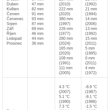
Duben
47 mm
(2010)
(1992)
Květen
82 mm
222 mm
21 mm
Červen
91 mm
(2020)
(1994)
Červenec
93 mm
380 mm
14 mm
Srpen
87 mm
(1997)
(2006)
Září
69 mm
226 mm
13 mm
Říjen
46 mm
(1977)
(1992)
Listopad
44 mm
280 mm
15 mm
Prosinec
36 mm
(2024)
(2011)
165 mm
5 mm
(2020)
(1995)
108 mm
0 mm
(1991)
(2011)
111 mm
4 mm
(2005)
(1972)
4.3 °C
-8.9 °C
(2007)
(1987)
5.1 °C
-8.1 °C
(1990)
(1986)
7.3 °C
-1.5 °C