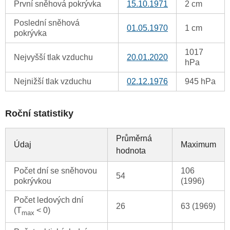
První sněhová pokrývka
15.10.1971
2 cm
Poslední sněhová
01.05.1970
1 cm
pokrývka
1017
Nejvyšší tlak vzduchu
20.01.2020
hPa
Nejnižší tlak vzduchu
02.12.1976
945 hPa
Roční statistiky
Průměrná
Údaj
Maximum
hodnota
Počet dní se sněhovou
106
54
pokrývkou
(1996)
Počet ledových dní
26
63 (1969)
(T
< 0)
max