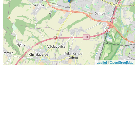
Leaflet
|
OpenStreetMap