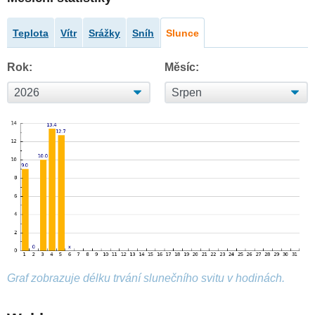
Teplota
Vítr
Srážky
Sníh
Slunce
Rok:
Měsíc:
Graf zobrazuje délku trvání slunečního svitu v hodinách.