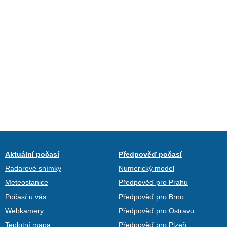
Aktuální počasí
Předpověď počasí
Radarové snímky
Numerický model
Meteostanice
Předpověď pro Prahu
Počasí u vás
Předpověď pro Brno
Webkamery
Předpověď pro Ostravu
Teplotní mapa
Předpověď pro Plzeň