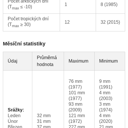
Počet arktických dní
1
8 (1985)
(T
≤ -10)
max
Počet tropických dní
12
32 (2015)
(T
≥ 30)
max
Měsíční statistiky
Průměrná
Údaj
Maximum
Minimum
hodnota
76 mm
9 mm
(1977)
(1991)
101 mm
4 mm
(1977)
(2003)
93 mm
3 mm
Srážky:
(2009)
(1974)
Leden
32 mm
121 mm
4 mm
Únor
31 mm
(1972)
(2020)
Březen
37 mm
227 mm
21 mm