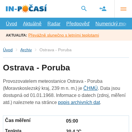
Přejít
na
hlavní
obsah
Úvod
Aktuálně
Radar
Předpověď
Numerický model
Převážně slunečno s letními teplotami
AKTUALITA:
Úvod
Archiv
Ostrava - Poruba
Ostrava - Poruba
Provozovatelem meteostanice Ostrava - Poruba
(Moravskoslezský kraj, 239 m n. m.) je
ČHMÚ
. Data jsou
dostupná od 01.01.1968. Informace o datech (zdroj, měření
atd.) naleznete na stránce
popis archivních dat
.
05:00
20.4 °C