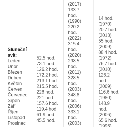
(2017)
133.7
hod.
14 hod.
(1990)
(1970)
220.2
20.7 hod.
hod.
(2013)
(2022)
55 hod.
315.4
(2009)
Sluneční
hod.
88.4 hod.
svit:
(2020)
52.5 hod.
(1972)
Leden
298.5
73.1 hod.
76.7 hod.
Únor
hod.
126.2 hod.
(2010)
Březen
(2011)
172.2 hod.
126.2
Duben
328.5
213.1 hod.
hod.
Květen
hod.
215.5 hod.
(2009)
Červen
(2003)
228 hod.
116.6 hod.
Červenec
348.8
221 hod.
(1980)
Srpen
hod.
157.6 hod.
148.9
Září
(2006)
119.4 hod.
hod.
Říjen
333.1
61.9 hod.
(2006)
Listopad
hod.
45.5 hod.
65.6 hod.
Prosinec
(2003)
(1996)