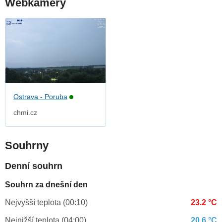
Webkamery
Ostrava - Poruba
chmi.cz
Souhrny
Denní souhrn
Souhrn za dnešní den
Nejvyšší teplota (00:10)
23.2 °C
Nejnižší teplota (04:00)
20.6 °C