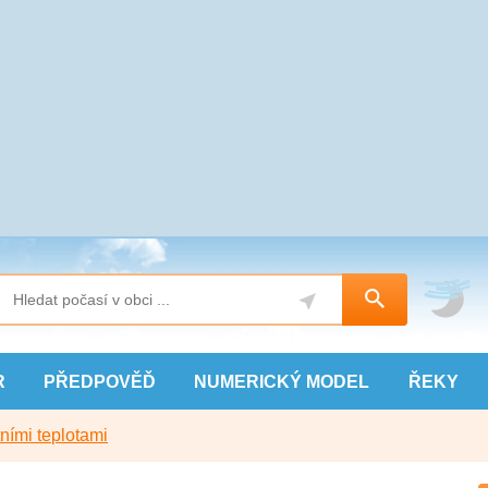
R
PŘEDPOVĚĎ
NUMERICKÝ
MODEL
ŘEKY
ními teplotami