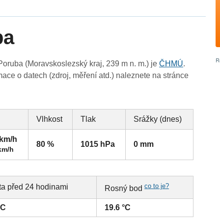
ba
oruba (Moravskoslezský kraj, 239 m n. m.) je
ČHMÚ
.
ace o datech (zdroj, měření atd.) naleznete na stránce
Vlhkost
Tlak
Srážky (dnes)
 km/h
80 %
1015 hPa
0 mm
km/h
co to je?
ta před 24 hodinami
Rosný bod
°C
19.6 °C