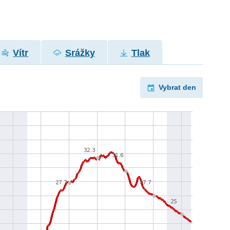
Vítr
Srážky
Tlak
Vybrat den