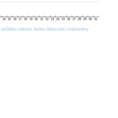
v průběhu měsíce, šedou čárou jsou znázorněny