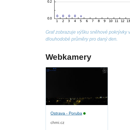
Graf zobrazuje výšku sněhové pokrývky 
dlouhodobé průměry pro daný den.
Webkamery
Ostrava - Poruba
chmi.cz