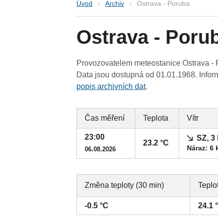
Úvod
Archiv
Ostrava - Poruba
Ostrava - Poru
Provozovatelem meteostanice Ostrava - P
Data jsou dostupná od 01.01.1968. Inform
popis archivních dat
.
Čas měření
Teplota
Vítr
23:00
SZ, 3
23.2 °C
Náraz: 6 
06.08.2026
Změna teploty (30 min)
Teplo
-0.5 °C
24.1 