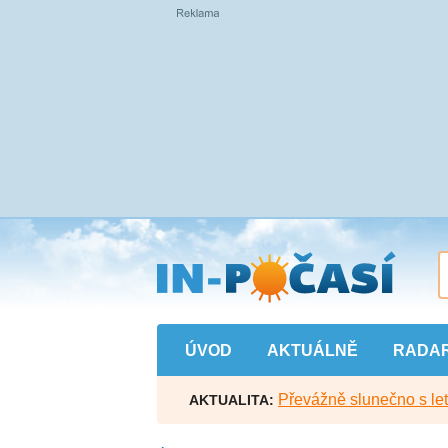
Přejít
na
hlavní
obsah
ÚVOD
AKTUÁLNĚ
RADA
Převážně slunečno s let
AKTUALITA: