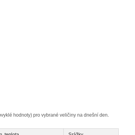
yklé hodnoty) pro vybrané veličiny na dnešní den.
n. teplota
Srážky