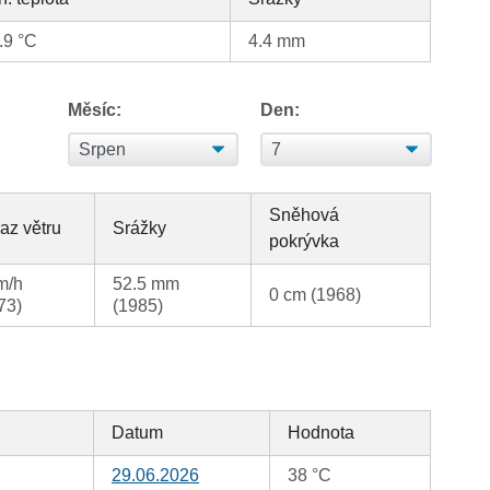
.9 °C
4.4 mm
Měsíc:
Den:
Sněhová
az větru
Srážky
pokrývka
m/h
52.5 mm
0 cm (1968)
73)
(1985)
Datum
Hodnota
29.06.2026
38 °C