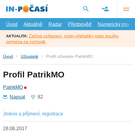
Přejít
na
hlavní
obsah
Úvod
Aktuálně
Radar
Předpověď
Numerický model
Začíná ochlazení, místy přeháňky nebo bouřky,
AKTUALITA:
zejména na východě
Úvod
Uživatelé
Profil uživatele PatrikMO
Profil PatrikMO
PatrikMO
Napsat
82
Jméno a příjmení, registrace
28.06.2017