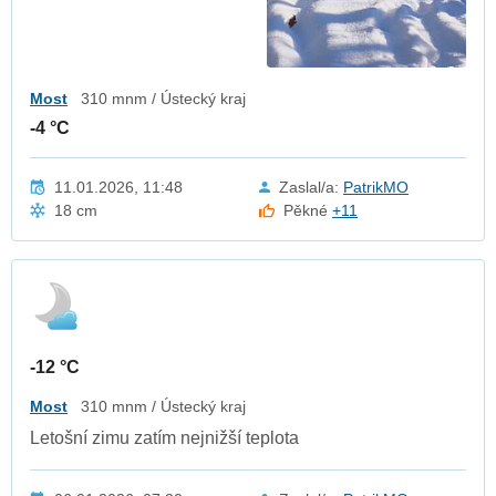
Most
310 mnm / Ústecký kraj
-4 °C
11.01.2026, 11:48
Zaslal/a:
PatrikMO
18 cm
Pěkné
+11
-12 °C
Most
310 mnm / Ústecký kraj
Letošní zimu zatím nejnižší teplota