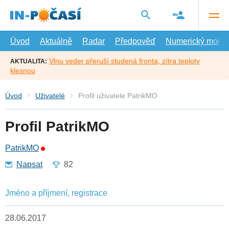
Přejít
na
hlavní
obsah
Úvod
Aktuálně
Radar
Předpověď
Numerický model
Vlnu veder přeruší studená fronta, zítra teploty
AKTUALITA:
klesnou
Úvod
Uživatelé
Profil uživatele PatrikMO
Profil PatrikMO
PatrikMO
Napsat
82
Jméno a příjmení, registrace
28.06.2017