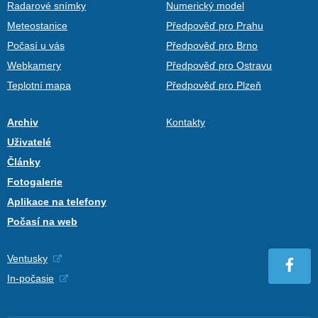
Radarové snímky
Numerický model
Meteostanice
Předpověď pro Prahu
Počasí u vás
Předpověď pro Brno
Webkamery
Předpověď pro Ostravu
Teplotní mapa
Předpověď pro Plzeň
Archiv
Kontakty
Uživatelé
Články
Fotogalerie
Aplikace na telefony
Počasí na web
Ventusky
In-počasie