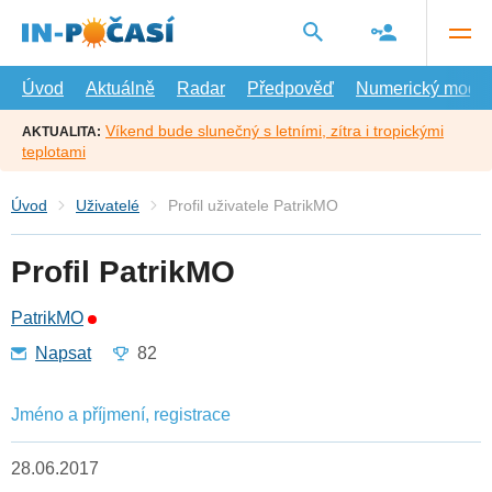
Přejít
na
hlavní
obsah
Úvod
Aktuálně
Radar
Předpověď
Numerický model
Víkend bude slunečný s letními, zítra i tropickými
AKTUALITA:
teplotami
Úvod
Uživatelé
Profil uživatele PatrikMO
Profil PatrikMO
PatrikMO
Napsat
82
Jméno a příjmení, registrace
28.06.2017