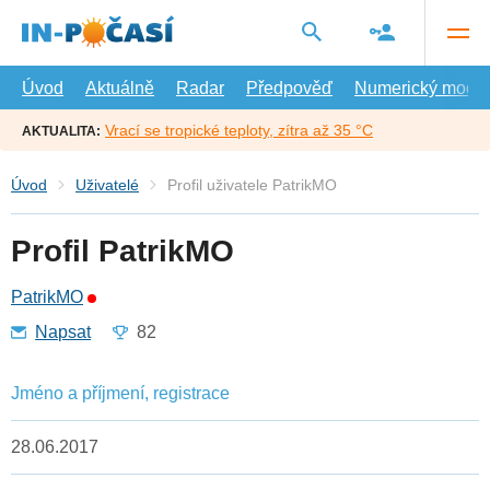
Přejít
na
hlavní
obsah
Úvod
Aktuálně
Radar
Předpověď
Numerický model
Vrací se tropické teploty, zítra až 35 °C
AKTUALITA:
Úvod
Uživatelé
Profil uživatele PatrikMO
Profil PatrikMO
PatrikMO
Napsat
82
Jméno a příjmení, registrace
28.06.2017