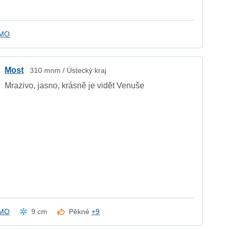
kMO
Most
310 mnm / Ústecký kraj
Mrazivo, jasno, krásně je vidět Venuše
kMO
9 cm
Pěkné
+9