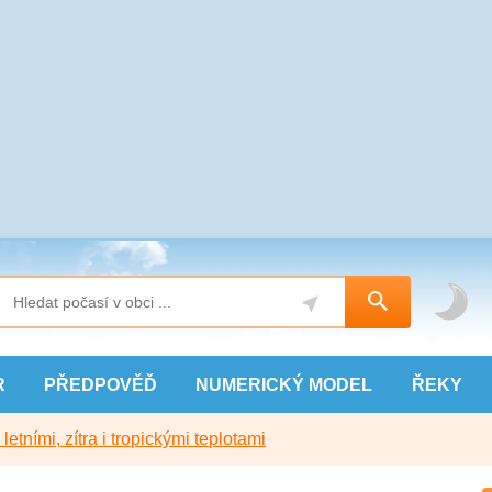
R
PŘEDPOVĚĎ
NUMERICKÝ
MODEL
ŘEKY
etními, zítra i tropickými teplotami