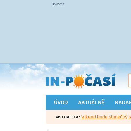
Přejít
na
hlavní
obsah
ÚVOD
AKTUÁLNĚ
RADA
Víkend bude slunečný s l
AKTUALITA: