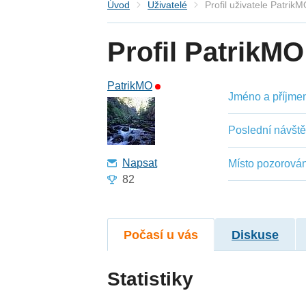
Úvod
Uživatelé
Profil uživatele Patrik
Profil PatrikMO
PatrikMO
Jméno a příjmení
Poslední návšt
Napsat
Místo pozorován
82
Počasí u vás
Diskuse
Statistiky