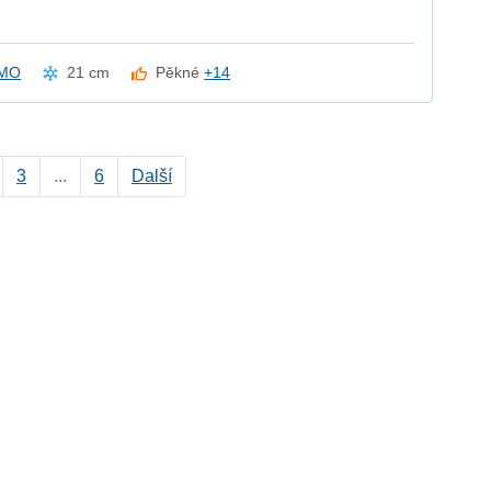
kMO
21 cm
Pěkné
+14
3
...
6
Další