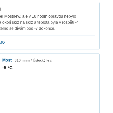
j
tel Mostnew, ale v 18 hodin opravdu nebylo
 okolí skrz na skrz a teplota byla v rozpětí -4
Vtelno se dívám pod -7 dokonce.
kMO
Most
310 mnm / Ústecký kraj
-5 °C