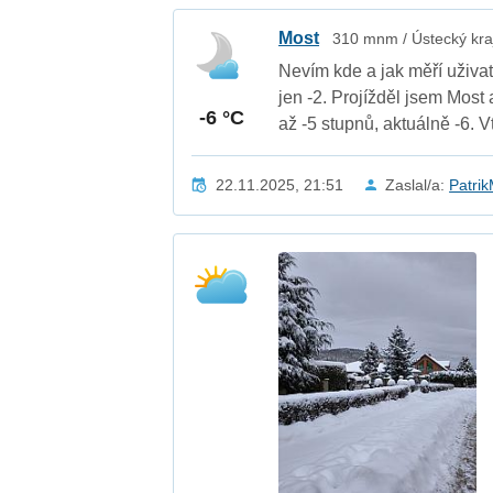
Most
310 mnm / Ústecký kra
Nevím kde a jak měří uživa
jen -2. Projížděl jsem Most a
-6 °C
až -5 stupnů, aktuálně -6. 
22.11.2025, 21:51
Zaslal/a:
Patri