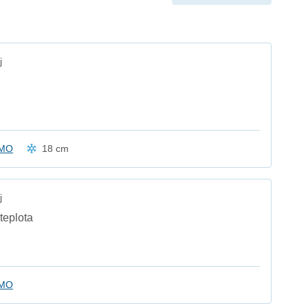
j
kMO
18 cm
j
teplota
kMO