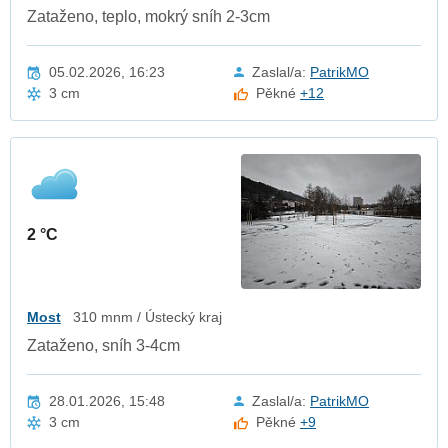
Zataženo, teplo, mokrý sníh 2-3cm
05.02.2026, 16:23
Zaslal/a:
PatrikMO
3 cm
Pěkné
+12
2 °C
Most
310 mnm / Ústecký kraj
Zataženo, sníh 3-4cm
28.01.2026, 15:48
Zaslal/a:
PatrikMO
3 cm
Pěkné
+9