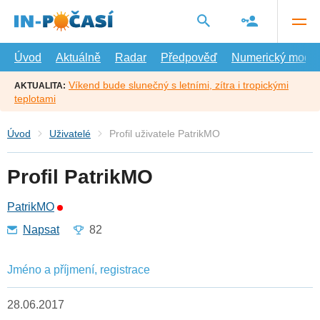
Přejít
na
hlavní
obsah
Úvod
Aktuálně
Radar
Předpověď
Numerický model
Víkend bude slunečný s letními, zítra i tropickými
AKTUALITA:
teplotami
Úvod
Uživatelé
Profil uživatele PatrikMO
Profil PatrikMO
PatrikMO
Napsat
82
Jméno a příjmení, registrace
28.06.2017