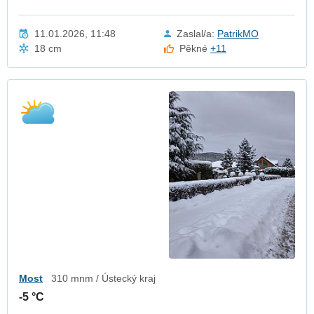
11.01.2026, 11:48
Zaslal/a:
PatrikMO
18 cm
Pěkné
+11
Most
310 mnm / Ústecký kraj
-5 °C