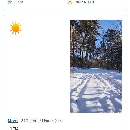
5 cm
Pěkné
+10
Most
310 mnm / Ústecký kraj
-4 °C