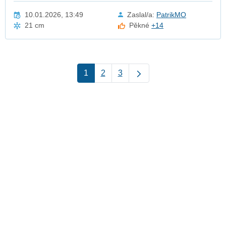
10.01.2026, 13:49
Zaslal/a:
PatrikMO
21 cm
Pěkné
+14
1
2
3