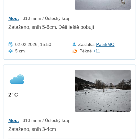
Most
310 mnm / Ústecký kraj
Zataženo, sníh 5-6cm. Děti ieště bobují
02.02.2026, 15:50
Zaslal/a:
PatrikMO
5 cm
Pěkné
+11
2 °C
Most
310 mnm / Ústecký kraj
Zataženo, sníh 3-4cm