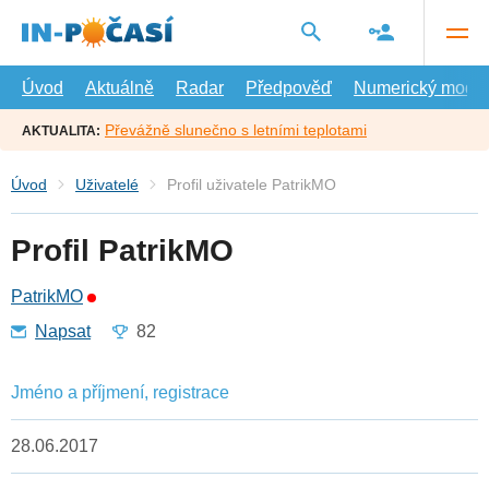
Přejít
na
hlavní
obsah
Úvod
Aktuálně
Radar
Předpověď
Numerický model
Převážně slunečno s letními teplotami
AKTUALITA:
Úvod
Uživatelé
Profil uživatele PatrikMO
Profil PatrikMO
PatrikMO
Napsat
82
Jméno a příjmení, registrace
28.06.2017