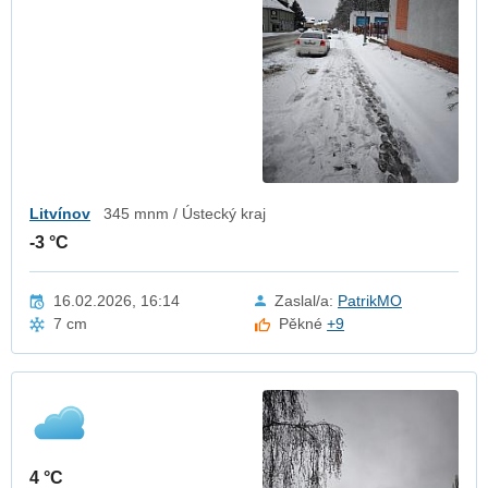
Litvínov
345 mnm / Ústecký kraj
-3 °C
16.02.2026, 16:14
Zaslal/a:
PatrikMO
7 cm
Pěkné
+9
4 °C