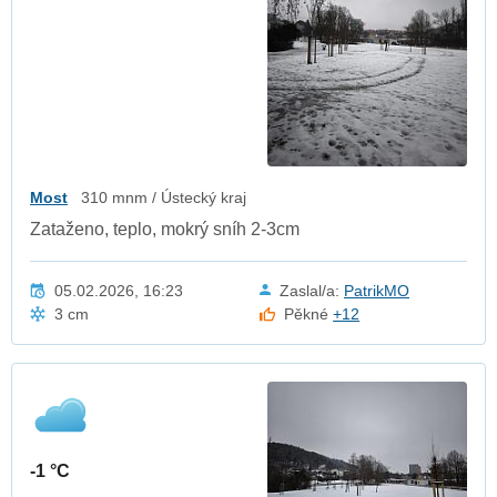
Most
310 mnm / Ústecký kraj
Zataženo, teplo, mokrý sníh 2-3cm
05.02.2026, 16:23
Zaslal/a:
PatrikMO
3 cm
Pěkné
+12
-1 °C