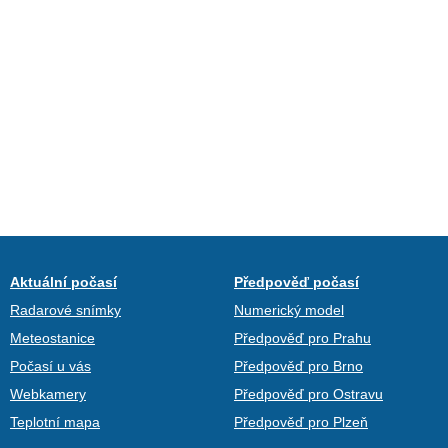
Aktuální počasí
Předpověď počasí
Radarové snímky
Numerický model
Meteostanice
Předpověď pro Prahu
Počasí u vás
Předpověď pro Brno
Webkamery
Předpověď pro Ostravu
Teplotní mapa
Předpověď pro Plzeň