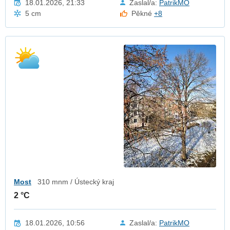
18.01.2026, 21:33
Zaslal/a:
PatrikMO
5 cm
Pěkné
+8
Most
310 mnm / Ústecký kraj
2 °C
18.01.2026, 10:56
Zaslal/a:
PatrikMO