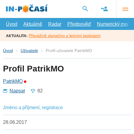
Přejít
na
hlavní
obsah
Úvod
Aktuálně
Radar
Předpověď
Numerický model
Převážně slunečno s letními teplotami
AKTUALITA:
Úvod
Uživatelé
Profil uživatele PatrikMO
Profil PatrikMO
PatrikMO
Napsat
82
Jméno a příjmení, registrace
28.06.2017