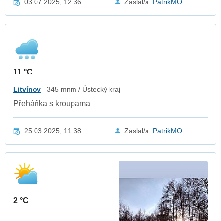
03.07.2025, 12:36
Zaslal/a:
PatrikMO
11 °C
Litvínov
345 mnm / Ústecký kraj
Přeháňka s kroupama
25.03.2025, 11:38
Zaslal/a:
PatrikMO
2 °C