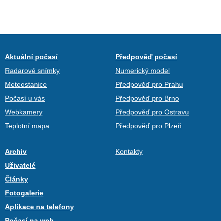
Aktuální počasí
Předpověď počasí
Radarové snímky
Numerický model
Meteostanice
Předpověď pro Prahu
Počasí u vás
Předpověď pro Brno
Webkamery
Předpověď pro Ostravu
Teplotní mapa
Předpověď pro Plzeň
Archiv
Kontakty
Uživatelé
Články
Fotogalerie
Aplikace na telefony
Počasí na web