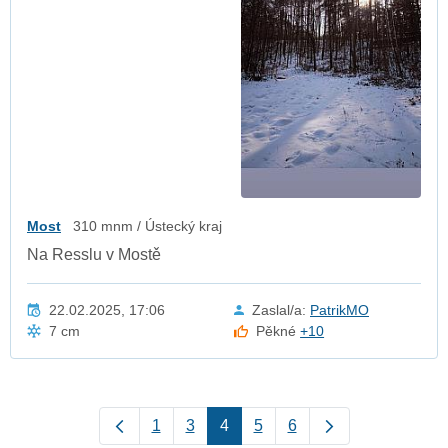
Most
310 mnm / Ústecký kraj
Na Resslu v Mostě
22.02.2025, 17:06
Zaslal/a:
PatrikMO
7 cm
Pěkné
+10
1
3
4
5
6